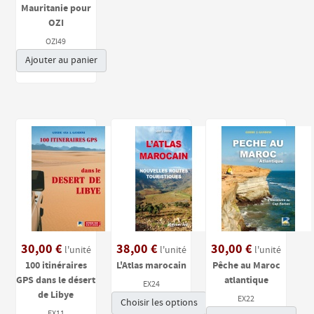
Mauritanie pour
OZI
OZI49
Ajouter au panier
30,00 €
38,00 €
30,00 €
l'unité
l'unité
l'unité
100 itinéraires
L'Atlas marocain
Pêche au Maroc
GPS dans le désert
atlantique
EX24
de Libye
EX22
Choisir les options
EX11