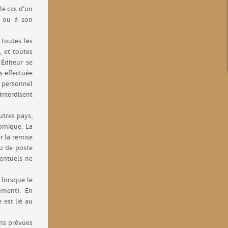
le cas d'un
r ou à son
 toutes les
, et toutes
Éditeur se
s effectuée
e personnel
interdisent
utres pays,
nomique. La
r la remise
au de poste
ventuels ne
 lorsque le
ement). En
 est lié au
ons prévues