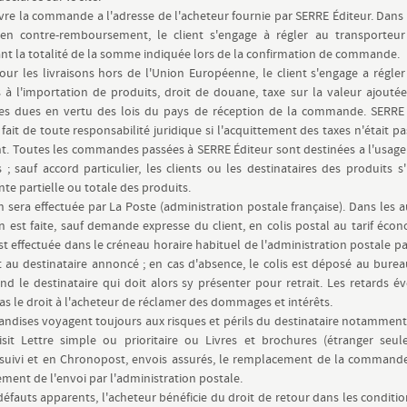
ivre la commande a l'adresse de l'acheteur fournie par SERRE Éditeur. Dans 
 en contre-remboursement, le client s'engage à régler au transporteu
nt la totalité de la somme indiquée lors de la confirmation de commande.
our les livraisons hors de l'Union Européenne, le client s'engage a régler
 à l'importation de produits, droit de douane, taxe sur la valeur ajoutée
xes dues en vertu des lois du pays de réception de la commande. SERRE 
fait de toute responsabilité juridique si l'acquittement des taxes n'était pa
ent. Toutes les commandes passées à SERRE Éditeur sont destinées a l'usag
s ; sauf accord particulier, les clients ou les destinataires des produits s'
nte partielle ou totale des produits.
on sera effectuée par La Poste (administration postale française). Dans les a
on est faite, sauf demande expresse du client, en colis postal au tarif éco
est effectuée dans le créneau horaire habituel de l'administration postale pa
 au destinataire annoncé ; en cas d'absence, le colis est déposé au bure
d le destinataire qui doit alors sy présenter pour retrait. Les retards é
s le droit à l'acheteur de réclamer des dommages et intérêts.
ndises voyagent toujours aux risques et périls du destinataire notamment
isit
Lettre simple
ou
prioritaire
ou
Livres et brochures
(étranger seul
suivi et en Chronopost, envois assurés, le remplacement de la commande
ent de l'envoi par l'administration postale.
défauts apparents, l'acheteur bénéficie du droit de retour dans les conditi