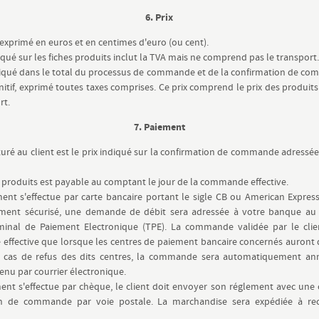
6. Prix
t exprimé en euros et en centimes d'euro (ou cent).
diqué sur les fiches produits inclut la TVA mais ne comprend pas le transport
diqué dans le total du processus de commande et de la confirmation de c
initif, exprimé toutes taxes comprises. Ce prix comprend le prix des produits 
rt.
7. Paiement
cturé au client est le prix indiqué sur la confirmation de commande adressé
s produits est payable au comptant le jour de la commande effective.
ment s'effectue par carte bancaire portant le sigle CB ou American Express
ment sécurisé, une demande de débit sera adressée à votre banque a
minal de Paiement Electronique (TPE). La commande validée par le clie
 effective que lorsque les centres de paiement bancaire concernés auront
n cas de refus des dits centres, la commande sera automatiquement ann
venu par courrier électronique.
ment s'effectue par chèque, le client doit envoyer son réglement avec une 
ion de commande par voie postale. La marchandise sera expédiée à re