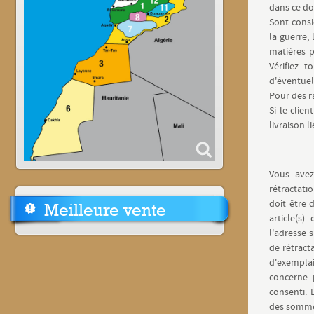
dans ce d
Sont consi
la guerre, 
matières p
Vérifiez t
d'éventuel
Pour des r
Si le clie
livraison li
Vous avez
rétractat
doit être 
Meilleure vente
article(s)
l'adresse s
de rétract
d'exemplai
concerne 
consenti. 
des sommes