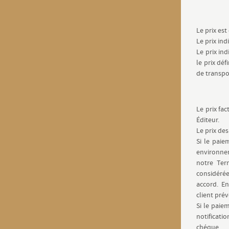
Le prix es
Le prix in
Le prix in
le prix déf
de transpo
Le prix fa
Éditeur.
Le prix de
Si le paie
environne
notre Ter
considérée
accord. E
client pré
Si le paie
notificat
chéque.