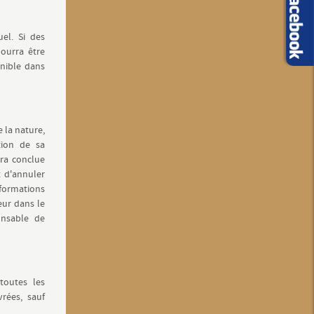
el. Si des
pourra être
onible dans
 la nature,
tion de sa
era conclue
t d'annuler
formations
eur dans le
onsable de
toutes les
rées, sauf