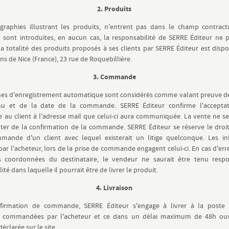
2. Produits
graphies illustrant les produits, n'entrent pas dans le champ contractu
y sont introduites, en aucun cas, la responsabilité de SERRE Éditeur ne 
a totalité des produits proposés à ses clients par SERRE Éditeur est disp
ns de Nice (France), 23 rue de Roquebillière.
3. Commande
es d'enregistrement automatique sont considérés comme valant preuve de
u et de la date de la commande. SERRE Éditeur confirme l'accepta
u client à l'adresse mail que celui-ci aura communiquée. La vente ne s
er de la confirmation de la commande. SERRE Éditeur se réserve le droi
mande d'un client avec lequel existerait un litige quelconque. Les in
ar l'acheteur, lors de la prise de commande engagent celui-ci. En cas d'err
es coordonnées du destinataire, le vendeur ne saurait être tenu resp
lité dans laquelle il pourrait être de livrer le produit.
4. Livraison
firmation de commande, SERRE Éditeur s'engage à livrer à la poste 
s commandées par l'acheteur et ce dans un délai maximum de 48h ouv
éclarée sur le site.