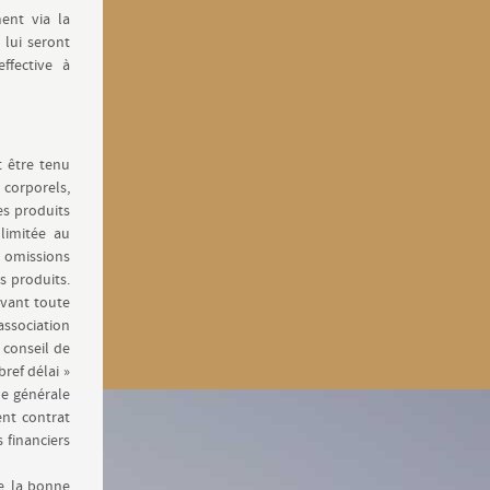
ment via la
 lui seront
fective à
t être tenu
corporels,
es produits
limitée au
u omissions
s produits.
 avant toute
association
 conseil de
bref délai »
gle générale
ent contrat
 financiers
e, la bonne