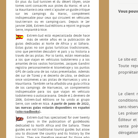
En plus du Sud tunisien et du désert libyen, onze
tomes sont consacrés aux pistes du Maroc. et un à
la Mauritanie A cela vient s’ajouter un guide critique
Vous pouv
sur les campings du Maroc, complément
indispensable pour ceux qui circulent en véhicules
tout-terrain ou en camping-cars. Depuis le 1er
janvier 2006, Extrem-Sud éditions a rejoint le groupe
Serre, implanté à Nice.
Extrem-Sud está especializada desde hace
más de veinte años en la publicación de
guías dedicadas al Norte de África y al Sáhara.
Estas guías no son guías turísticas tradicionales,
sino que permiten descubrir el país y su historia a
través de las pistas. Por lo tanto, están reservadas
Le site est
a los que viajan en vehículos todoterreno y a los
amantes de los vastos horizontes. Jacques Gandini
Toute repr
registra personalmente el kilometraje y los puntos
GPS de cada una de las rutas presentadas. Además
propriétair
del sur de Túnez y el desierto de Libia, se dedican
once volúmenes a las pistas de Marruecos y uno a
Mauritania. También se ha añadido una guía crítica
de los campings de Marruecos, un complemento
indispensable para los que viajan en vehículo
Le client
todoterreno o autocaravana. Desde el 1 de enero de
2006, Extrem-Sud éditions se ha unido al grupo
conditions
Serre, con sede en Niza.
A partir de junio de 2022,
sans réser
las nuevas guías estarán disponibles en español
(
sólo roadbooks
).
Les présen
Extrem-Sud has specialised for over twenty
Éditeur et
years in the publication of guidebooks
dedicated to North Africa and the Sahara. These
vente pré
guides are not traditional tourist guides but allow
dérogation
you to discover the country and its history by the
tracks. They are therefore reserved for those who