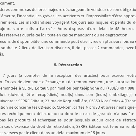
ocument.
dérés comme cas de force majeure déchargeant le vendeur de son obligation
l'émeute, l'incendie, les grèves, les accidents et l'impossibilité d'être appr
remières. Les marchandises voyagent toujours aux risques et périls du de
oujours votre colis à l'arrivée. Vous disposez d'un délai de 48 heures
les réserves auprès de la Poste en cas de manquant ou de dégradation.
aisons de disponibilité, une commande peut être livrée en plusieurs fois au c
nt souhaite 2 lieux de livraison distincts, il doit passer 2 commandes, avec l
és.
5. Rétractation
 7 jours (à compter de la réception des articles) pour exercer votr
ion. En cas de demande d'échange ou de remboursement, une autorisation
demandée à SERRE Éditeur, par mail ou par téléphone au (+33)/0 497 098 3
 doit (doivent) être réexpédié(s) neuf(s) dans son (leurs) emballage(s) 
uivante : : SERRE Éditeur, 23 rue de Roquebillière, 06359 Nice Cedex 4 (Franc
ation ne concerne les CD-audio, CD-Rom, cartes MicroSD et livres neufs que 
res techniquement défectueux ou dont le sceau de garantie n'a pas été b
pas les produits téléchargeables pour lesquels aucun droit de rétracta
En cas d'exercice du droit de rétractation, SERRE Éditeur est tenu au re
 versées par le client dans un délai maximum de 15 jours.