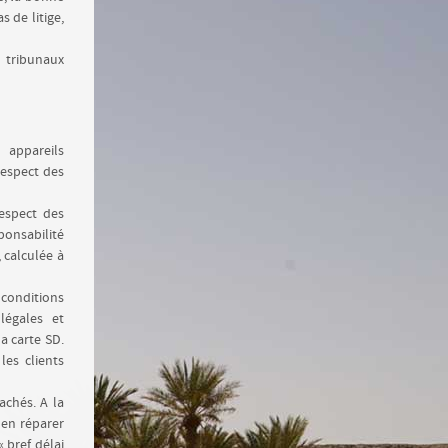
 de litige,
 tribunaux
 appareils
respect des
espect des
ponsabilité
 calculée à
conditions
légales et
a carte SD.
les clients
achés. A la
 en réparer
« bref délai