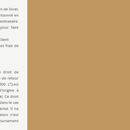
 de livrer,
ovisionné en
stinataire.
 pour faire
lient.
es frais de
e droit de
 de retour
00. L'(Les)
d'origine à
e). Ce droit
dans le cas
risé. Il ne
tion n'est
mboursement