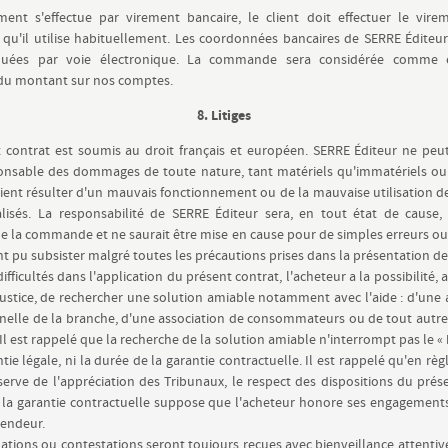
ment s'effectue par virement bancaire, le client doit effectuer le vire
qu'il utilise habituellement. Les coordonnées bancaires de SERRE Éditeur
uées par voie électronique. La commande sera considérée comme ef
 du montant sur nos comptes.
8. Litiges
 contrat est soumis au droit français et européen. SERRE Éditeur ne peu
onsable des dommages de toute nature, tant matériels qu'immatériels ou 
ient résulter d'un mauvais fonctionnement ou de la mauvaise utilisation d
lisés. La responsabilité de SERRE Éditeur sera, en tout état de cause, 
 la commande et ne saurait être mise en cause pour de simples erreurs o
nt pu subsister malgré toutes les précautions prises dans la présentation de
ifficultés dans l'application du présent contrat, l'acheteur a la possibilité,
justice, de rechercher une solution amiable notamment avec l'aide : d'une 
nelle de la branche, d'une association de consommateurs ou de tout autre
Il est rappelé que la recherche de la solution amiable n'interrompt pas le « 
tie légale, ni la durée de la garantie contractuelle. Il est rappelé qu'en rè
serve de l'appréciation des Tribunaux, le respect des dispositions du prés
à la garantie contractuelle suppose que l'acheteur honore ses engagements
vendeur.
ations ou contestations seront toujours reçues avec bienveillance attentiv