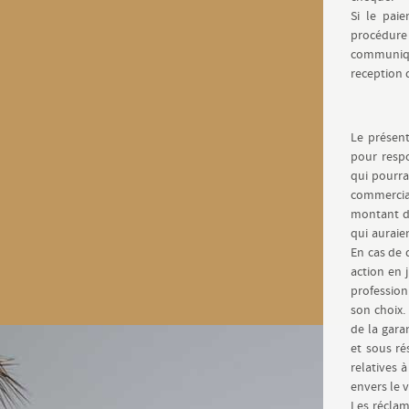
Si le paie
procédure 
communiq
reception
Le présent
pour resp
qui pourra
commercia
montant de
qui auraie
En cas de d
action en 
profession
son choix. 
de la garan
et sous ré
relatives 
envers le 
Les réclam