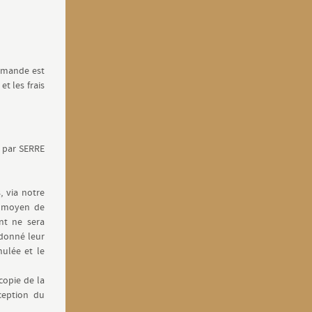
.
ommande est
et les frais
e par SERRE
, via notre
u moyen de
nt ne sera
 donné leur
ulée et le
copie de la
ception du