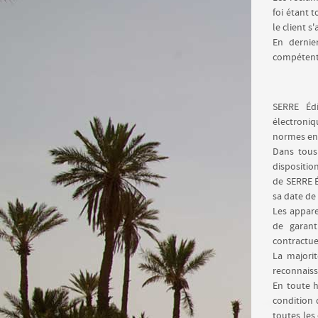
foi étant 
le client s
En dernie
compétents
SERRE Édi
électroniq
normes en 
Dans tous
dispositio
de SERRE É
sa date de
Les appar
de garant
contractue
La majorit
reconnaiss
En toute h
condition 
toutes les 