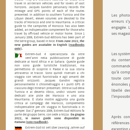
travel in all-terrain vehicles and for lovers of vast
horizons. Jacques Gandini personally records the
mileage and GPS points of each of the routes
presented. In addition to southern Tunisia and the
Les photo
Libyan desert, eleven volumes are devoted to the
erreurs s'
tracks of Morocco and one to Mauritania. A critical
guide to the campsites of Morocco has also been
engagée. L
added, an indispensable complement for those who
ses magasi
travel by off-road vehicle or motor home. Since 1
January 2006, Extrem-Sud éditions has been part of
the Serre group, based in Nice.
From June 2022, the
new guides are available in English (
roadbooks
only
).
Les systèm
Extrem-Sud è specializzata da oltre
vent'anni nella pubblicazione di guide
du conten
dedicate al Nord Africa e al Sahara. Queste guide
non sono guide turistiche tradizionali, ma
commande a
permettono di scoprire il Paese e la sua storia
qu'à compt
attraverso le tracce. Sono quindi riservati a chi
viaggia con veicoli fuoristrada e agli amanti dei
toute com
grandi orizzonti. Jacques Gandini registra
énoncées p
personalmente il chilometraggio e i punti GPS di
ciascuno degli itinerari presentati. Oltre al sud della
libellé d
Tunisia e al deserto libico, undici volumi sono
dedicati alle piste del Marocco e uno alla
l'impossibi
Mauritania. È stata inoltre aggiunta una guida
critica ai campeggi del Marocco, complemento
indispensabile per chi viaggia in fuoristrada o in
camper. Dal 1° gennaio 2006, Extrem-Sud éditions fa
parte del gruppo Serre, con sede a Nizza.
Da giugno
Après con
2022, le nuove guide sono disponibili in
italiano
(solo roadbook)
.
référence
Extrem-Süd ist seit über zwanzig Jahren auf
exception d