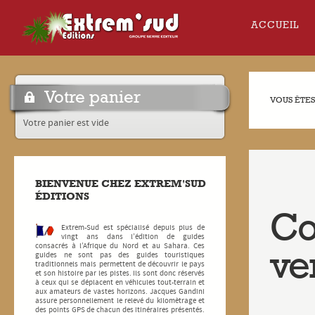
ACCUEIL
Votre panier
VOUS ÊTES 
Votre panier est vide
BIENVENUE CHEZ
EXTREM'SUD
ÉDITIONS
Co
Extrem-Sud est spécialisé depuis plus de
vingt ans dans l’édition de guides
consacrés à l’Afrique du Nord et au Sahara. Ces
ve
guides ne sont pas des guides touristiques
traditionnels mais permettent de découvrir le pays
et son histoire par les pistes. Ils sont donc réservés
à ceux qui se déplacent en véhicules tout-terrain et
aux amateurs de vastes horizons. Jacques Gandini
assure personnellement le relevé du kilomètrage et
des points GPS de chacun des itinéraires présentés.