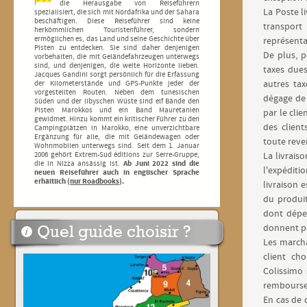
die Herausgabe von Reiseführern
La Poste l
spezialisiert, die sich mit Nordafrika und der Sahara
beschäftigen. Diese Reiseführer sind keine
transport
herkömmlichen Touristenführer, sondern
ermöglichen es, das Land und seine Geschichte über
représenta
Pisten zu entdecken. Sie sind daher denjenigen
De plus, p
vorbehalten, die mit Geländefahrzeugen unterwegs
sind, und denjenigen, die weite Horizonte lieben.
taxes dues
Jacques Gandini sorgt persönlich für die Erfassung
autres ta
der Kilometerstände und GPS-Punkte jeder der
vorgestellten Routen. Neben dem tunesischen
dégage de 
Süden und der libyschen Wüste sind elf Bände den
Pisten Marokkos und ein Band Mauretanien
par le cli
gewidmet. Hinzu kommt ein kritischer Führer zu den
des client
Campingplätzen in Marokko, eine unverzichtbare
Ergänzung für alle, die mit Geländewagen oder
toute reve
Wohnmobilen unterwegs sind. Seit dem 1. Januar
2006 gehört Extrem-Sud éditions zur Serre-Gruppe,
La livrais
die in Nizza ansässig ist.
Ab Juni 2022 sind die
l'expéditi
neuen Reiseführer auch in englischer Sprache
erhältlich (
nur Roadbooks
).
livraison 
du produit
dont dépen
donnent pa
Quel guide choisir ?
Les marcha
client cho
Colissimo 
remboursem
En cas de 