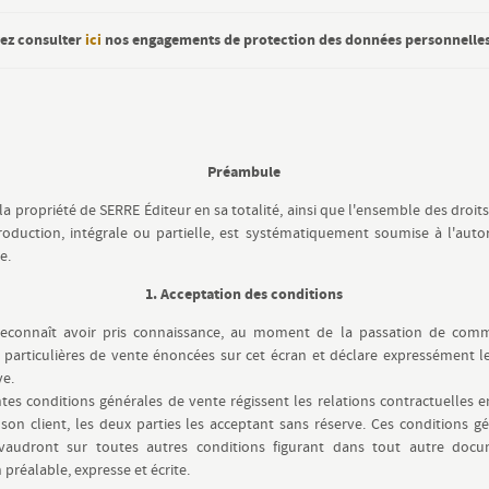
ez consulter
ici
nos engagements de protection des données personnelle
Préambule
 la propriété de SERRE Éditeur en sa totalité, ainsi que l'ensemble des droits
oduction, intégrale ou partielle, est systématiquement soumise à l'auto
e.
1. Acceptation des conditions
 reconnaît avoir pris connaissance, au moment de la passation de com
 particulières de vente énoncées sur cet écran et déclare expressément l
ve.
tes conditions générales de vente régissent les relations contractuelles 
 son client, les deux parties les acceptant sans réserve. Ces conditions g
vaudront sur toutes autres conditions figurant dans tout autre docu
 préalable, expresse et écrite.