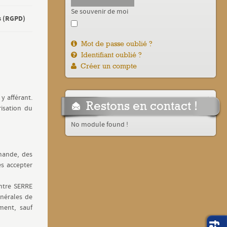
Se souvenir de moi
s (RGPD)
Mot de passe oublié ?
Identifiant oublié ?
Créer un compte
 y afférant.
Restons en contact !
risation du
No module found !
mande, des
es accepter
entre SERRE
énérales de
ment, sauf