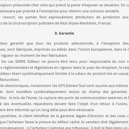
toujours présumée chez celui qui prend la peine d'exposer sa situation. En cas
'adressera par priorité à l'entreprise pour obtenir une solution amiable.
r ressort, les parties font expressément attribution de juridiction aux
 de la circonscription judiciaire de Nice (Alpes-Maritimes, France).
9. Garantie
teur garantit que tous les produits sélectionnés, à l'exception des
ues, sont fabriqués, imprimés ou édités dans l'Union Européenne, dans le 
vigueur au moment de leur fabrication.
 les cas SERRE Éditeur ne pourra être tenu pour responsable du non r
ns réglementaires et législatives en vigueur dans le pays de réception, la res
diteur étant systématiquement limitée à la valeur du produit mis en cause,
 facturation.
eils électroniques, notamment les GPS Extrem'Sud sont soumis aux mêmes 
ie. Sont toutefois systématiquement exclus du champ des garanties 
lles : le bris de l'écran, la rupture des ports de communication externes et l
é des éventuelles réparations devant faire l'objet d'un retour à l'usine, 
ent être informés qu'un long délai peut être nécessaire.
ypothèse, le client bénéficie de la garantie légale d'éviction et des vices c
que l'acheteur fasse la preuve du défaut caché, le vendeur doit légalement
conséquences ; si l'acheteur s'adresse aux tribunaux, il doit le faire dans un 