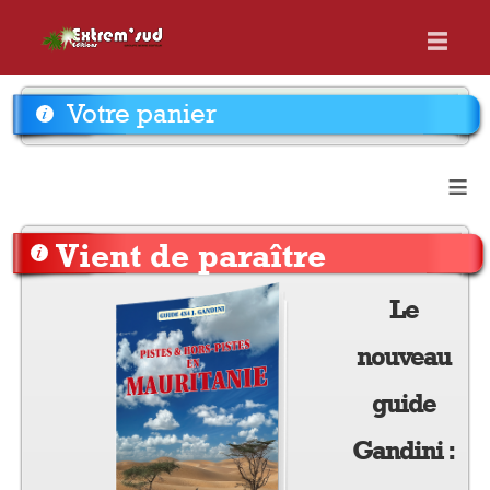
Votre panier
≡
Vient de paraître
Le
nouveau
guide
Gandini :