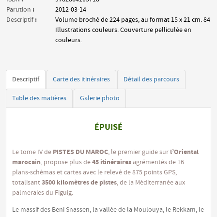
:
Parution
2012-03-14
:
Descriptif
Volume broché de 224 pages, au format 15 x 21 cm. 84
Illustrations couleurs. Couverture pelliculée en
couleurs.
Descriptif
Carte des itinéraires
Détail des parcours
Table des matières
Galerie photo
ÉPUISÉ
PISTES DU MAROC
l’Oriental
Le tome IV de
, le premier guide sur
marocain
45 itinéraires
, propose plus de
agrémentés de 16
plans-schémas et cartes avec le relevé de 875 points GPS,
3500 kilomètres de pistes
totalisant
, de la Méditerranée aux
palmeraies du Figuig.
Le massif des Beni Snassen, la vallée de la Moulouya, le Rekkam, le