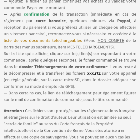
— Ajoutez le fichier au panier, continuez vos achats ou validez votre
commande. Payez-en le montant.
confirmation
— Après
de la transaction (immédiate en cas de
carte bancaire
Paypal
règlement par
, quelques minutes via
, à
réception du paiement si vous préférez utiliser un chèque ou effectuer
un virement bancaire), reconnectez-vous si nécessaire et accédez à la
liste de vos documents téléchargeables
(Menu
MON COMPTE
de la
barre des menus supérieure, item
MES TELECHARGEMENTS
).
Sur la liste qui s'affiche, cliquez sur le(s) lien(s) correspondant à votre
commande : après quelques secondes, le fichier commandé se trouve
dossier Téléchargements de votre ordinateur
dans le
: il vous reste à
xxx.rt2
le décompresser et à transférer les fichiers
sur votre appareil
(en règle générale, sur la carte microSD, dans le dossier adéquat : se
conformer au mode d'emploi du GPS).
— Dans certains cas, le lien de téléchargement peut également figurer
sur le mail de confirmation de commande, sous le titre commandé.
Attention :
Ces fichiers sont protégés par les réglementations française
et étrangères sur le droit d'auteur. Leur utilisation est limitée au seul
"cercle de famille" au sens du Code français de la Propriété
intellectuelle et de la Convention de Berne. Vous êtes atorisé à en
effectuer une copie de sauvegarde. Vous ne pouvez en aucun cas les