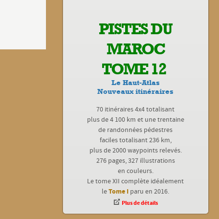
PISTES DU
MAROC
TOME 12
Le Haut-Atlas
Nouveaux itinéraires
70 itinéraires 4x4 totalisant
plus de 4 100 km et une trentaine
de randonnées pédestres
faciles totalisant 236 km,
plus de 2000 waypoints relevés.
276 pages, 327 illustrations
en couleurs.
Le tome XII complète idéalement
Tome I
le
paru en 2016.
Plus de détails