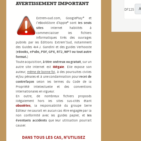
AVERTISSEMENT
IMPORTANT
A
DF125
Extrem-sud.com, GooglePlay® et
l'eBookStore d'Apple® sont
les seuls
sites
internet habilités à
commercialiser les fichiers
informatiques tirés des ouvrages
publiés par les Éditions Extrem'Sud, notamment
des Guides 4x4 J. Gandini et des guides Verhooste
(
eBooks, ePubs, PDF, GPX, RT2, WPT ou tout autre
format.
)
Toute acquisition,
à titre onéreux ou gratuit
, sur un
autre site internet est
illégale
. Elle expose son
auteur,
même de bonne foi,
à des poursuites civiles
et/ou pénales et à une condamnation pour
recel de
contrefaçon
selon les termes du Code de la
Propriété Intellectuelle et des conventions
internationales en vigueur.
En outre, de nombreux fichiers proposés
illégalement hors les sites sus-cités étant
obsolètes
, la responsabilité du groupe Serre
Éditeur ne saurait en aucun cas être engagée par la
non conformité avec les guides papier, et
les
éventuels accidents
que leur utilisation pourrait
causer.
DANS TOUS LES CAS, N'UTILISEZ