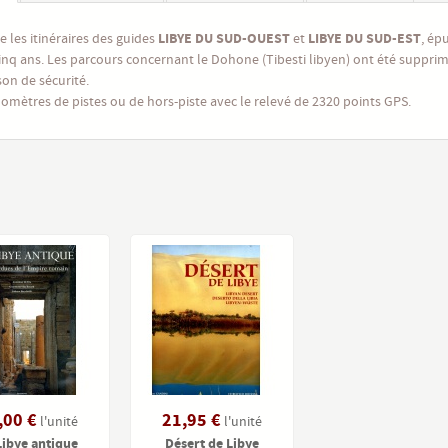
LIBYE DU SUD-OUEST
LIBYE DU SUD-EST
 les itinéraires des guides
et
, ép
inq ans. Les parcours concernant le Dohone (Tibesti libyen) ont été suppri
son de sécurité.
lomètres de pistes ou de hors-piste avec le relevé de 2320 points GPS.
,00 €
21,95 €
l'unité
l'unité
Libye antique
Désert de Libye