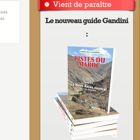
Vient de paraître
uisés
més
Le nouveau guide Gandini
: