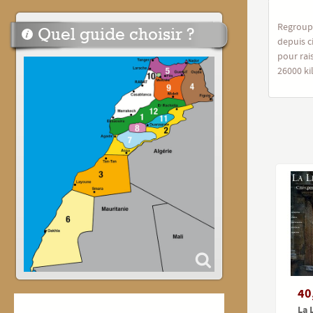
Regroupe
Quel guide choisir ?
depuis c
pour rai
26000 ki
40
La 