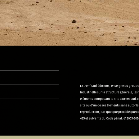
Extrem'Sud Éditions, enseigne du groupe Se
industrielle sur la structure générale, le
éléments composant le site extrem-sud.co
site ou d'un de ses éléments sans autorisa
reproduction, par quelque procédé que ce 
425 et suivants du Code pénal. © 2005-2016