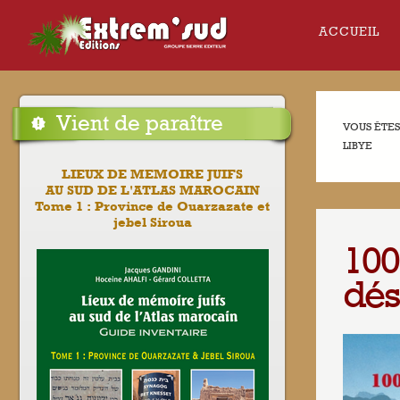
ACCUEIL
Vient de paraître
VOUS ÊTES 
LIBYE
LIEUX DE MEMOIRE JUIFS
AU SUD DE L'ATLAS MAROCAIN
Tome 1 : Province de Ouarzazate et
jebel Siroua
100
dés