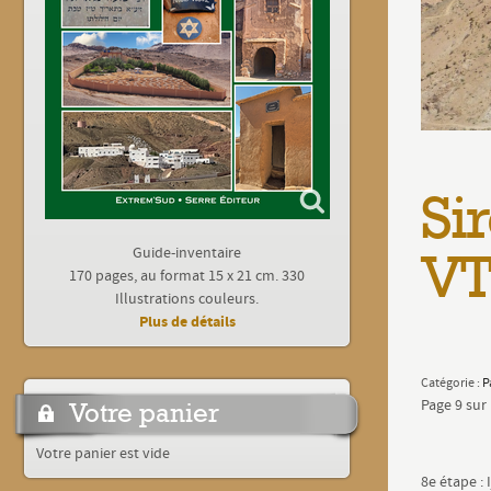
Si
Guide-inventaire
VT
170 pages, au format 15 x 21 cm. 330
Illustrations couleurs.
Plus de détails
Catégorie :
P
Page 9 sur
Votre panier
Votre panier est vide
8e étape :