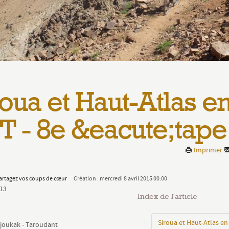
roua et Haut-Atlas e
T - 8e &eacute;tape
Imprimer
artagez vos coups de cœur
Création : mercredi 8 avril 2015 00:00
 13
Index de l'article
Siroua et Haut-Atlas en
 Ijoukak - Taroudant