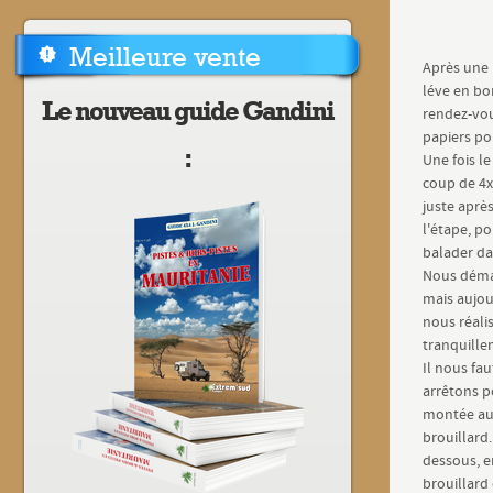
Meilleure vente
Après une 
léve en bon
Le nouveau guide Gandini
rendez-vou
papiers po
:
Une fois le
coup de 4x4
juste aprè
l'étape, p
balader d
Nous démarr
mais aujour
nous réali
tranquillem
Il nous fau
arrêtons p
montée au 
brouillard
dessous, e
brouillard 