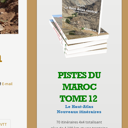
n
PISTES DU
E-mail
MAROC
TOME 12
Le Haut-Atlas
Nouveaux itinéraires
70 itinéraires 4x4 totalisant
 VTT