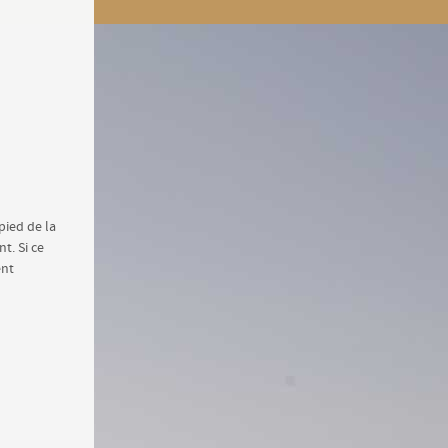
 pied de la
t. Si ce
ent