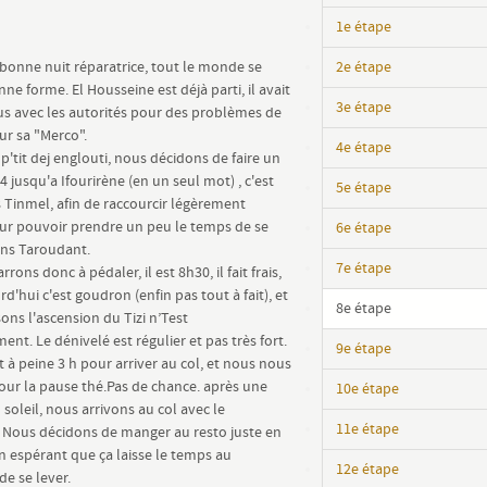
1e étape
bonne nuit réparatrice, tout le monde se
2e étape
ne forme. El Housseine est déjà parti, il avait
3e étape
s avec les autorités pour des problèmes de
ur sa "Merco".
4e étape
 p'tit dej englouti, nous décidons de faire un
 jusqu'a Ifourirène (en un seul mot) , c'est
5e étape
s Tinmel, afin de raccourcir légèrement
our pouvoir prendre un peu le temps de se
6e étape
ans Taroudant.
7e étape
ons donc à pédaler, il est 8h30, il fait frais,
d'hui c'est goudron (enfin pas tout à fait), et
8e étape
sons l'ascension du Tizi n’Test
ent. Le dénivelé est régulier et pas très fort.
9e étape
t à peine 3 h pour arriver au col, et nous nous
our la pause thé.Pas de chance. après une
10e étape
soleil, nous arrivons au col avec le
11e étape
. Nous décidons de manger au resto juste en
n espérant que ça laisse le temps au
12e étape
de se lever.