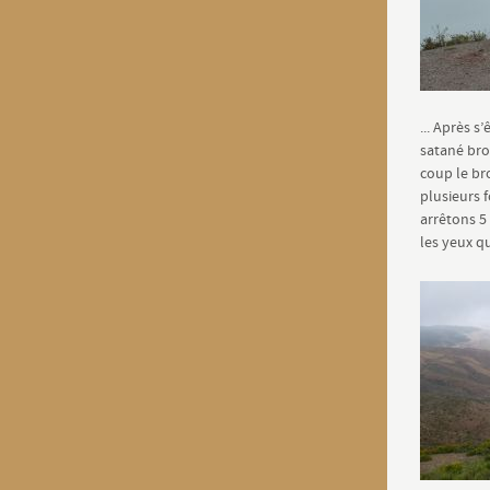
... Après s
satané bro
coup le br
plusieurs f
arrêtons 5
les yeux q