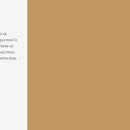
is ce
que tout à
l'avez vu
Nous nous
cente avec