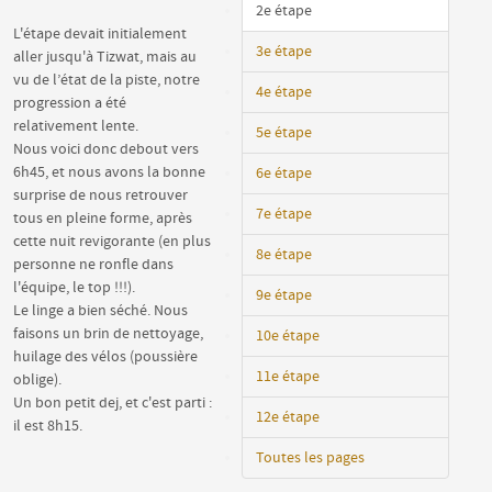
2e étape
L'étape devait initialement
3e étape
aller jusqu'à Tizwat, mais au
vu de l’état de la piste, notre
4e étape
progression a été
relativement lente.
5e étape
Nous voici donc debout vers
6h45, et nous avons la bonne
6e étape
surprise de nous retrouver
7e étape
tous en pleine forme, après
cette nuit revigorante (en plus
8e étape
personne ne ronfle dans
l'équipe, le top !!!).
9e étape
Le linge a bien séché. Nous
faisons un brin de nettoyage,
10e étape
huilage des vélos (poussière
11e étape
oblige).
Un bon petit dej, et c'est parti :
12e étape
il est 8h15.
Toutes les pages