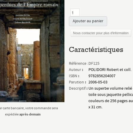
Ajouter au panier
Nous contacter pour plus d'information
Caractéristiques
Référence :
DF125
:
Auteur
POLIDORI Robert et coll.
:
ISBN
9782856204007
:
Parution
2006-05-03
:
Descriptif
Un superbe volume relié 
toile sous jaquette pelli
couleurs de 256 pages au
x 31 cm.
ar carte bancaire, votre commande sera
après-demain
expédiée