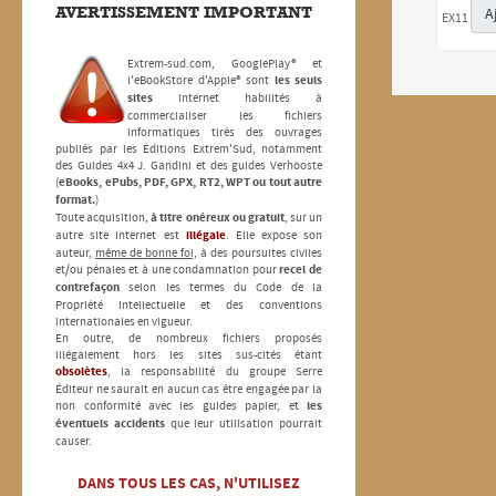
AVERTISSEMENT
IMPORTANT
A
EX11
Extrem-sud.com, GooglePlay® et
l'eBookStore d'Apple® sont
les seuls
sites
internet habilités à
commercialiser les fichiers
informatiques tirés des ouvrages
publiés par les Éditions Extrem'Sud, notamment
des Guides 4x4 J. Gandini et des guides Verhooste
(
eBooks, ePubs, PDF, GPX, RT2, WPT ou tout autre
format.
)
Toute acquisition,
à titre onéreux ou gratuit
, sur un
autre site internet est
illégale
. Elle expose son
auteur,
même de bonne foi,
à des poursuites civiles
et/ou pénales et à une condamnation pour
recel de
contrefaçon
selon les termes du Code de la
Propriété Intellectuelle et des conventions
internationales en vigueur.
En outre, de nombreux fichiers proposés
illégalement hors les sites sus-cités étant
obsolètes
, la responsabilité du groupe Serre
Éditeur ne saurait en aucun cas être engagée par la
non conformité avec les guides papier, et
les
éventuels accidents
que leur utilisation pourrait
causer.
DANS TOUS LES CAS, N'UTILISEZ