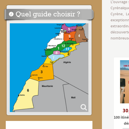
L'ouvrage 
Cyrénaïque
Quel guide choisir ?
Cyrène, L
exception
extraordin
découvert
nombreuse
30
100 itin
dé