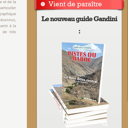
e et de la
Vient de paraître
rticulier
graphique
Le nouveau guide Gandini
méconnus,
rtir à la
:
c de très