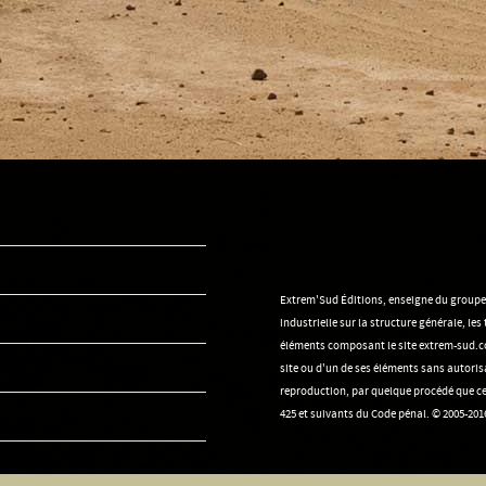
Extrem'Sud Éditions, enseigne du groupe Se
industrielle sur la structure générale, le
éléments composant le site extrem-sud.co
site ou d'un de ses éléments sans autorisa
reproduction, par quelque procédé que ce 
425 et suivants du Code pénal. © 2005-2016