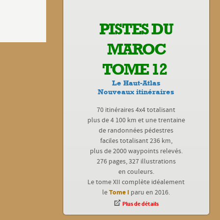
PISTES DU
MAROC
TOME 12
Le Haut-Atlas
Nouveaux itinéraires
70 itinéraires 4x4 totalisant
plus de 4 100 km et une trentaine
de randonnées pédestres
faciles totalisant 236 km,
plus de 2000 waypoints relevés.
276 pages, 327 illustrations
en couleurs.
Le tome XII complète idéalement
Tome I
le
paru en 2016.
Plus de détails