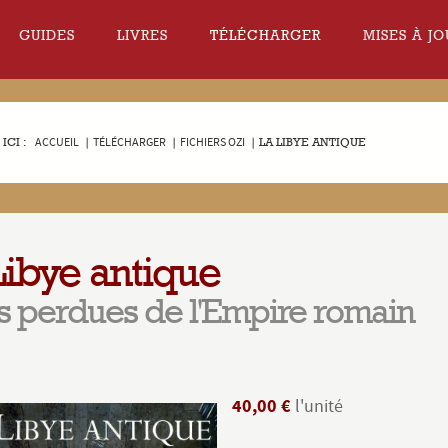
GUIDES
LIVRES
TÉLÉCHARGER
MISES À JO
ICI :
ACCUEIL
|
TÉLÉCHARGER
|
FICHIERS OZI
|
LA LIBYE ANTIQUE
Libye antique
s perdues de l'Empire romain
40,00 €
l'unité