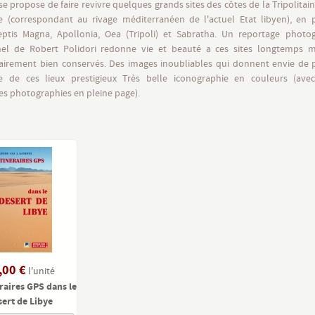
se propose de faire revivre quelques grands sites des côtes de la Tripolitain
 (correspondant au rivage méditerranéen de l'actuel Etat libyen), en pa
eptis Magna, Apollonia, Oea (Tripoli) et Sabratha. Un reportage photo
nel de Robert Polidori redonne vie et beauté a ces sites longtemps 
airement bien conservés. Des images inoubliables qui donnent envie de pa
e de ces lieux prestigieux Très belle iconographie en couleurs (ave
s photographies en pleine page).
,00 €
l'unité
éraires GPS dans le
sert de Libye