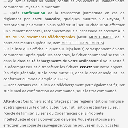
— Ajoutez le fichier au panier, continuez vos achats ou validez votre
commande. Payez-en le montant.
confirmation
— Après
de la transaction (immédiate en cas de
carte bancaire
Paypal
règlement par
, quelques minutes via
, à
réception du paiement si vous préférez utiliser un chèque ou effectuer
un virement bancaire), reconnectez-vous si nécessaire et accédez à la
liste de vos documents téléchargeables
(Menu
MON COMPTE
de la
barre des menus supérieure, item
MES TELECHARGEMENTS
).
Sur la liste qui s'affiche, cliquez sur le(s) lien(s) correspondant à votre
commande : après quelques secondes, le fichier commandé se trouve
dossier Téléchargements de votre ordinateur
dans le
: il vous reste à
xxx.rt2
le décompresser et à transférer les fichiers
sur votre appareil
(en règle générale, sur la carte microSD, dans le dossier adéquat : se
conformer au mode d'emploi du GPS).
— Dans certains cas, le lien de téléchargement peut également figurer
sur le mail de confirmation de commande, sous le titre commandé.
Attention :
Ces fichiers sont protégés par les réglementations française
et étrangères sur le droit d'auteur. Leur utilisation est limitée au seul
"cercle de famille" au sens du Code français de la Propriété
intellectuelle et de la Convention de Berne. Vous êtes atorisé à en
effectuer une copie de sauvegarde. Vous ne pouvez en aucun cas les