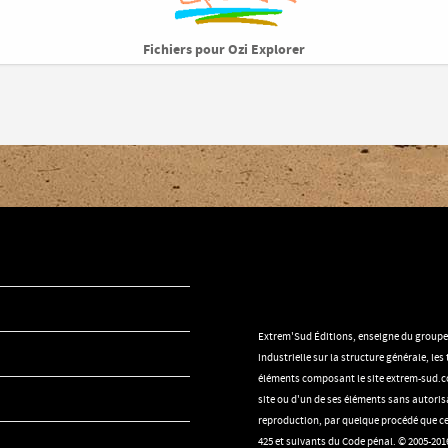
Fichiers pour Ozi Explorer
Extrem'Sud Éditions, enseigne du groupe Se
industrielle sur la structure générale, le
éléments composant le site extrem-sud.co
site ou d'un de ses éléments sans autorisa
reproduction, par quelque procédé que ce 
425 et suivants du Code pénal. © 2005-2016