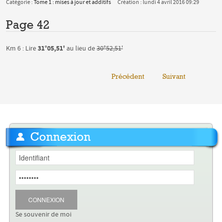
Catégorie :
Tome 1 : mises à jour et additifs
Création : lundi 4 avril 2016 09:29
Page 42
31°05,51'
Km 6 : Lire
au lieu de
30°52,51'
Précédent
Suivant
Connexion
CONNEXION
Se souvenir de moi