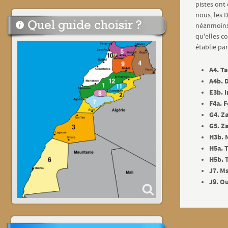
pistes on
nous, les 
Quel guide choisir ?
néanmoins 
qu'elles co
établie par
A4. T
A4b. 
E3b. 
F4a. 
G4. Z
G5. Z
H3b. N
H5a. T
H5b. T
J7. Ms
J9. O