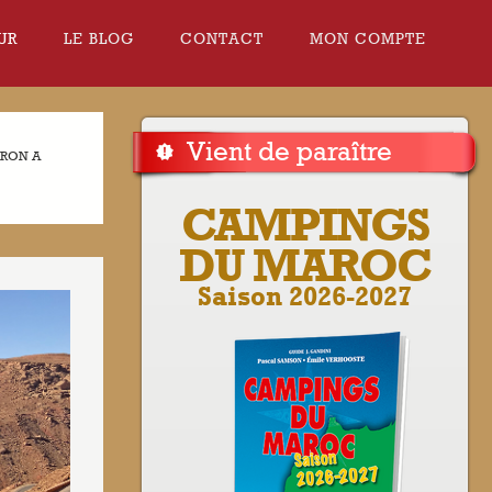
UR
LE BLOG
CONTACT
MON COMPTE
Vient de paraître
DRON A
CAMPINGS
DU MAROC
Saison 2026-2027