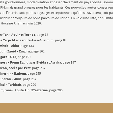
t été goudronnées, modernisation et désenclavement du pays oblige. Dom
DPM, mais grand progrès pour les habitants. Ces nouvelles routes conserven
de l'intérêt, soit par les paysages exceptionnels qu'elles traversent, soit pa
nstituent toujours de bons parcours de liaison. En voici une liste, non limita
 Hoceine Ahalfi en juin 2020.
an-Tan - Aouinet Torkoz
, page 78
De Tarjicht à la route Assa-Guelmim
, page 81
Imitek - Akka
, page 133
Foum Zguid - Zagora
, page 161
agora - GT2
, page 191
agora - Foum Zguid, par Bleida et Assaka
, page 197
kob, accès par l’est
, page 237
inerhir - Iknioun
, page 255
inerhir - Alnif
, page 257
issi - Tarhbalt
, page 290
umjrane - Route Alnif/Tazzarine
, page 296