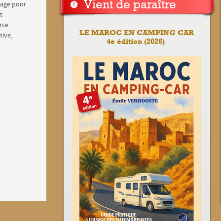
Vient de paraître
mage pour
t
rce
LE MAROC EN CAMPING CAR
tive,
4e édition (2026)