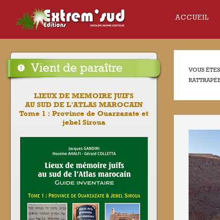
ACCUEIL
Vient de paraître
VOUS ÊTES 
RATTRAPÉE
LIEUX DE MEMOIRE JUIFS
AU SUD DE L'ATLAS MAROCAIN
Tome 1 : Province de Ouarzazate et
jebel Siroua