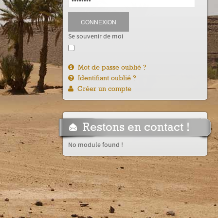
CONNEXION
Se souvenir de moi
Mot de passe oublié ?
Identifiant oublié ?
Créer un compte
Restons en contact !
No module found !