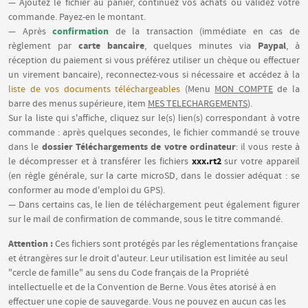
— Ajoutez le fichier au panier, continuez vos achats ou validez votre
commande. Payez-en le montant.
confirmation
— Après
de la transaction (immédiate en cas de
carte bancaire
Paypal
règlement par
, quelques minutes via
, à
réception du paiement si vous préférez utiliser un chèque ou effectuer
un virement bancaire), reconnectez-vous si nécessaire et accédez à la
liste de vos documents téléchargeables
(Menu
MON COMPTE
de la
barre des menus supérieure, item
MES TELECHARGEMENTS
).
Sur la liste qui s'affiche, cliquez sur le(s) lien(s) correspondant à votre
commande : après quelques secondes, le fichier commandé se trouve
dossier Téléchargements de votre ordinateur
dans le
: il vous reste à
xxx.rt2
le décompresser et à transférer les fichiers
sur votre appareil
(en règle générale, sur la carte microSD, dans le dossier adéquat : se
conformer au mode d'emploi du GPS).
— Dans certains cas, le lien de téléchargement peut également figurer
sur le mail de confirmation de commande, sous le titre commandé.
Attention :
Ces fichiers sont protégés par les réglementations française
et étrangères sur le droit d'auteur. Leur utilisation est limitée au seul
"cercle de famille" au sens du Code français de la Propriété
intellectuelle et de la Convention de Berne. Vous êtes atorisé à en
effectuer une copie de sauvegarde. Vous ne pouvez en aucun cas les