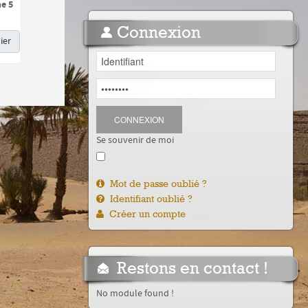
e 5
Connexion
ier
CONNEXION
Se souvenir de moi
Mot de passe oublié ?
Identifiant oublié ?
Créer un compte
Restons en contact !
No module found !