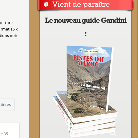
Vient de paraître
Le nouveau guide Gandini
verture
ormat 15 x
:
tions noir
tières
de 35