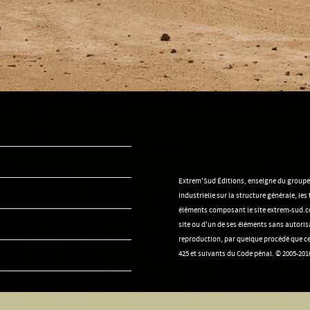
Extrem'Sud Éditions, enseigne du groupe Se
industrielle sur la structure générale, le
éléments composant le site extrem-sud.co
site ou d'un de ses éléments sans autorisa
reproduction, par quelque procédé que ce 
425 et suivants du Code pénal. © 2005-2016