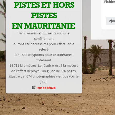
Fichie
PISTES ET HORS
PISTES
Ajo
EN MAURITANIE
Trois saisons et plusieurs mois de
confinement
auront été nécessaires pour effectuer le
relevé
de 1838 waypoints pour 66 itinéraires
totalisant
14 711 kilomètres. Le résultat est à la mesure
de l'effort déployé : un guide de 536 pages,
illustré par 674 photographies vient de voir le
jour.
Plus de détails