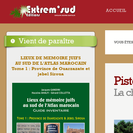
ACCUEIL
Vient de paraître
VOUS ÊTES 
LIEUX DE MEMOIRE JUIFS
AU SUD DE L'ATLAS MAROCAIN
Tome 1 : Province de Ouarzazate et
jebel Siroua
Pis
La c