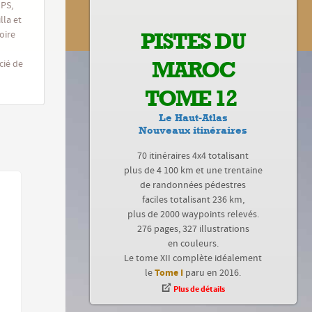
GPS,
lla et
PISTES DU
oire
MAROC
cié de
TOME 12
Le Haut-Atlas
Nouveaux itinéraires
70 itinéraires 4x4 totalisant
plus de 4 100 km et une trentaine
de randonnées pédestres
faciles totalisant 236 km,
plus de 2000 waypoints relevés.
276 pages, 327 illustrations
en couleurs.
Le tome XII complète idéalement
Tome I
le
paru en 2016.
Plus de détails