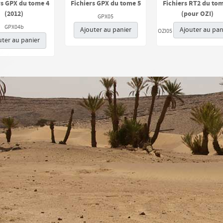
rs GPX du tome 4
Fichiers GPX du tome 5
Fichiers RT2 du tom
(2012)
(pour OZI)
GPX05
GPX04b
Ajouter au panier
Ajouter au pan
OZI05
uter au panier