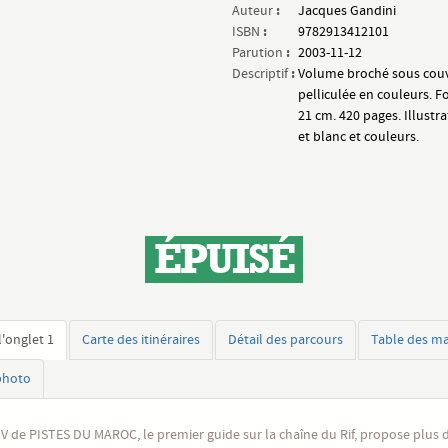
:
Auteur
Jacques Gandini
:
ISBN
9782913412101
:
Parution
2003-11-12
:
Descriptif
Volume broché sous cou
pelliculée en couleurs. F
21 cm. 420 pages. Illustra
et blanc et couleurs.
ÉPUISÉ
l'onglet 1
Carte des itinéraires
Détail des parcours
Table des ma
photo
V de PISTES DU MAROC, le premier guide sur la chaîne du Rif, propose plus 