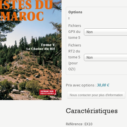
Options
:
Fichiers
GPX du
Non
tome 5
Fichiers
RT2 du
tome 5
Non
(pour
OZI)
Prix avec options :
30,00 €
Nous contacter pour plus d'information
Caractéristiques
Référence :
EX10