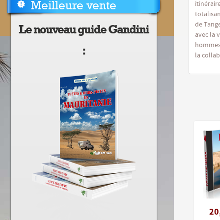
Meilleure vente
itinérai
totalisa
de Tange
Le nouveau guide Gandini
avec la 
hommes d
:
la colla
20