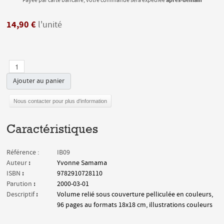
après-demain
Payée par carte bancaire, votre commande sera expédiée
14,90 €
l'unité
Ajouter au panier
Nous contacter pour plus d'information
Caractéristiques
Référence :
IB09
:
Auteur
Yvonne Samama
:
ISBN
9782910728110
:
Parution
2000-03-01
:
Descriptif
Volume relié sous couverture pelliculée en couleurs,
96 pages au formats 18x18 cm, illustrations couleurs