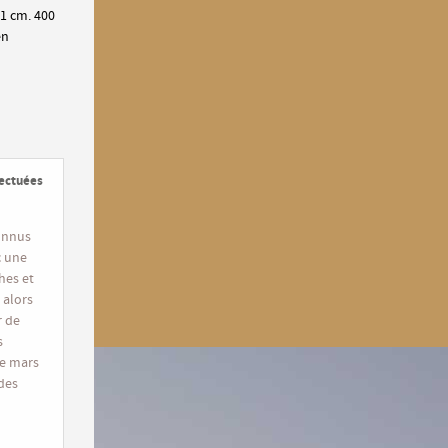
1 cm. 400
en
fectuées
connus
c une
hes et
 alors
r de
s
de mars
 des