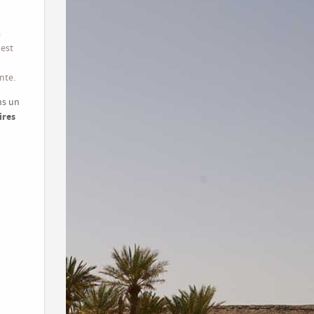
a
 est
nte.
ns un
ires