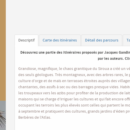
Descriptif
Carte des itinéraires
Détail des parcours
T
Découvrez une partie des itinéraires proposés par Jacques Gandin
par les auteurs. Cl
Grandiose, magnifique, le chaos granitique du Siroua a créé un v
des seuls géologues. Très montagneux, avec des arbres rares, l
culture d’orge et de maïs en terrasses étroites auprès des village
chantantes, des assifs à sec ou des barrages presque vides. Habité
les troupeaux vers les azibs pour profiter de la production de lait 
maisons qui se charge d’irriguer les cultures et qui fait encore of
occupant les terroirs les plus élevés sont celles qui partent le m
à septembre et pratiquent des cultures, grands jardins d’éden pr
Berbères de l’Atlas.