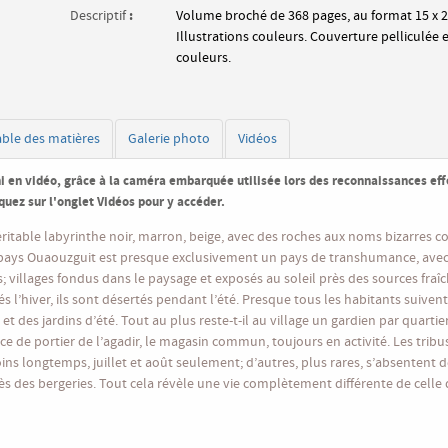
:
Descriptif
Volume broché de 368 pages, au format 15 x 2
Illustrations couleurs. Couverture pelliculée 
couleurs.
able des matières
Galerie photo
Vidéos
i en vidéo, grâce à la caméra embarquée utilisée lors des reconnaissances ef
iquez sur l'onglet
Vidéos
pour y accéder.
éritable labyrinthe noir, marron, beige, avec des roches aux noms bizarres 
e pays Ouaouzguit est presque exclusivement un pays de transhumance, ave
s; villages fondus dans le paysage et exposés au soleil près des sources fraîc
s l’hiver, ils sont désertés pendant l’été. Presque tous les habitants suivent
et des jardins d’été. Tout au plus reste-t-il au village un gardien par quartie
fice de portier de l’agadir, le magasin commun, toujours en activité. Les tribu
oins longtemps, juillet et août seulement; d’autres, plus rares, s’absentent 
ès des bergeries. Tout cela révèle une vie complètement différente de celle