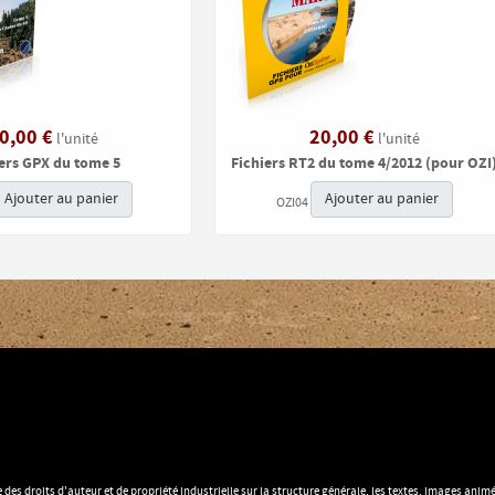
0,00 €
20,00 €
l'unité
l'unité
iers GPX du tome 5
Fichiers RT2 du tome 4/2012 (pour OZI
Ajouter au panier
Ajouter au panier
OZI04
e des droits d'auteur et de propriété industrielle sur la structure générale, les textes, images an