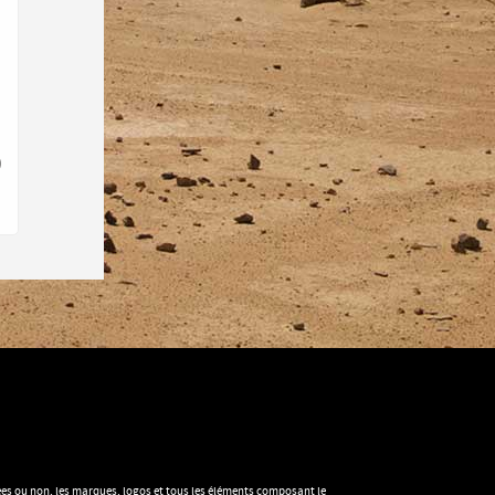
)
imées ou non, les marques, logos et tous les éléments composant le