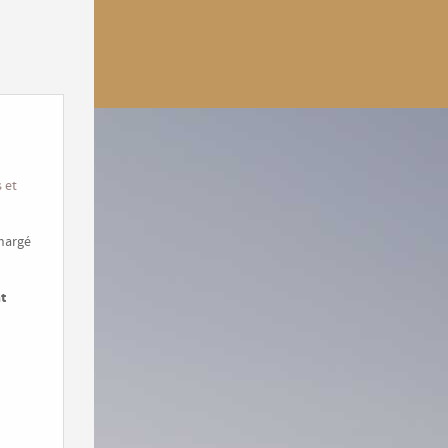
 et
chargé
t