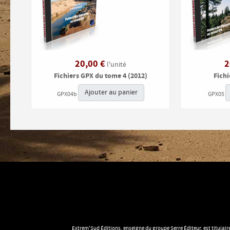
20,00 €
2
l'unité
Fichiers GPX du tome 4 (2012)
Fich
Ajouter au panier
GPX04b
GPX05
Extrem'Sud Éditions, enseigne du groupe Serre Éditeur, est titulair