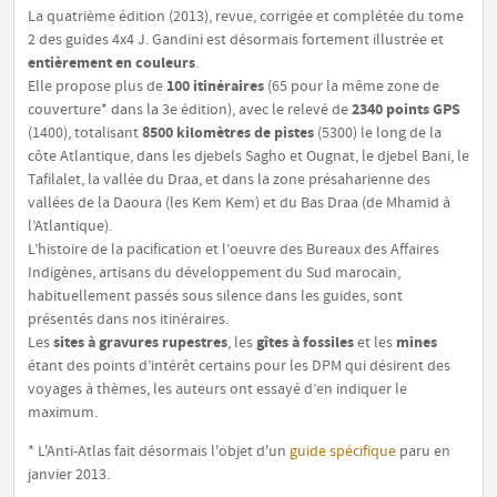
La quatrième édition (2013), revue, corrigée et complétée du tome
2 des guides 4x4 J. Gandini est désormais fortement illustrée et
entièrement en couleurs
.
100 itinéraires
Elle propose plus de
(
65 pour la même zone de
2340 points GPS
couverture* dans la 3e édition
), avec le relevé de
8500 kilomètres de pistes
(
1400
), totalisant
(
5300
) le long de la
côte Atlantique, dans les djebels Sagho et Ougnat, le djebel Bani, le
Tafilalet, la vallée du Draa, et dans la zone présaharienne des
vallées de la Daoura (les Kem Kem) et du Bas Draa (de Mhamid à
l’Atlantique).
L’histoire de la pacification et l’oeuvre des Bureaux des Affaires
Indigènes, artisans du développement du Sud marocain,
habituellement passés sous silence dans les guides, sont
présentés dans nos itinéraires.
sites à gravures rupestres
gîtes à fossiles
mines
Les
, les
et les
étant des points d’intérêt certains pour les DPM qui désirent des
voyages à thèmes, les auteurs ont essayé d’en indiquer le
maximum.
* L'Anti-Atlas fait désormais l'objet d'un
guide spécifique
paru en
janvier 2013.