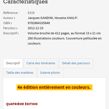
Caractéristiques
Référence :
EX28
:
Auteur
Jacques GANDINI, Hoceine AHALFI
:
ISBN
9782864105848
:
Parution
2012-12-10
:
Descriptif
Volume broché de 412 pages, au format 15 x 21 cm.
260 illustrations couleurs. Couverture pelliculée en
couleurs.
Descriptif
Carte des itinéraires
Détail des parcours
Table des matières
Galerie photo
4e édition entièrement en couleurs.
QUATRIÈME ÉDITION