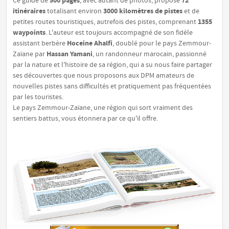
500 pages
72
Ce guide de
, avec autant de photos, propose
itinéraires
3000 kilomètres de pistes
totalisant environ
et de
1355
petites routes touristiques, autrefois des pistes, comprenant
waypoints
. L'auteur est toujours accompagné de son fidèle
Hoceine Ahalfi
assistant berbère
, doublé pour le pays Zemmour-
Hassan Yamani
Zaïane par
, un randonneur marocain, passionné
par la nature et l'histoire de sa région, qui a su nous faire partager
ses découvertes que nous proposons aux DPM amateurs de
nouvelles pistes sans difficultés et pratiquement pas fréquentées
par les touristes.
Le pays Zemmour-Zaïane, une région qui sort vraiment des
sentiers battus, vous étonnera par ce qu'il offre.