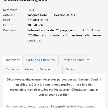
Référence :
EX34
:
Auteur
Jacques GANDINI, Hoceine AHALFI
:
ISBN
9782864106135
:
Parution
2015-03-06
:
Descriptif
Volume broché de 528 pages, au format 15 x 21 cm.
520 Illustrations couleurs. Couverture pelliculée en
couleurs.
Descriptif
Carte des itinéraires
Détail des parcours
Table des matières
Galerie photo
Vidéos
Découvrez quelques unes des pistes parcourues par Jacques Gandini
en vidéo, grâce à la caméra embarquée utilisée lors des
reconnaissances effectuées par les auteurs. Cliquez sur l'onglet
Vidéos
pour y accéder.
Moyen-Atlas
Ce nouveau guide, consacré au
déjà bien connu en