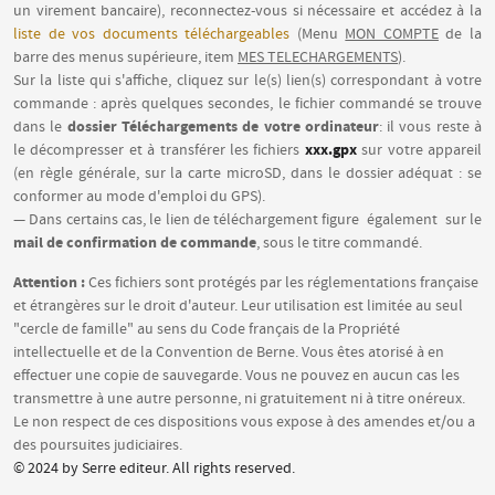
un virement bancaire), reconnectez-vous si nécessaire et accédez à la
liste de vos documents téléchargeables
(Menu
MON COMPTE
de la
barre des menus supérieure, item
MES TELECHARGEMENTS
).
Sur la liste qui s'affiche, cliquez sur le(s) lien(s) correspondant à votre
commande : après quelques secondes, le fichier commandé se trouve
dossier Téléchargements de votre ordinateur
dans le
: il vous reste à
xxx.gpx
le décompresser et à transférer les fichiers
sur votre appareil
(en règle générale, sur la carte microSD, dans le dossier adéquat : se
conformer au mode d'emploi du GPS).
— Dans certains cas, le lien de téléchargement figure également sur le
mail de confirmation de commande
, sous le titre commandé.
Attention :
Ces fichiers sont protégés par les réglementations française
et étrangères sur le droit d'auteur. Leur utilisation est limitée au seul
"cercle de famille" au sens du Code français de la Propriété
intellectuelle et de la Convention de Berne. Vous êtes atorisé à en
effectuer une copie de sauvegarde. Vous ne pouvez en aucun cas les
transmettre à une autre personne, ni gratuitement ni à titre onéreux.
Le non respect de ces dispositions vous expose à des amendes et/ou a
des poursuites judiciaires.
© 2024 by Serre editeur. All rights reserved.