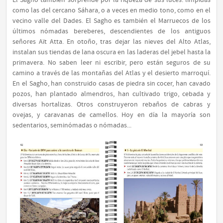
El Sagho también sorprende por la riqueza de sus luces: límpidas
como las del cercano Sáhara, o a veces en medio tono, como en el
vecino valle del Dades. El Sagho es también el Marruecos de los
últimos nómadas bereberes, descendientes de los antiguos
señores Aït Atta. En otoño, tras dejar las nieves del Alto Atlas,
instalan sus tiendas de lana oscura en las laderas del jebel hasta la
primavera. No saben leer ni escribir, pero están seguros de su
camino a través de las montañas del Atlas y el desierto marroquí.
En el Sagho, han construido casas de piedra sin cocer, han cavado
pozos, han plantado almendros, han cultivado trigo, cebada y
diversas hortalizas. Otros construyeron rebaños de cabras y
ovejas, y caravanas de camellos. Hoy en día la mayoría son
sedentarios, seminómadas o nómadas...