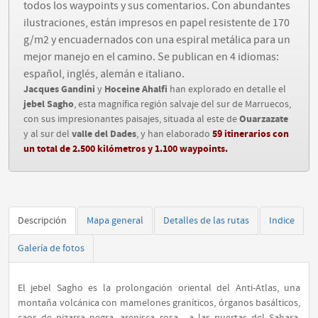
todos los waypoints y sus comentarios. Con abundantes
ilustraciones, están impresos en papel resistente de 170
g/m2 y encuadernados con una espiral metálica para un
mejor manejo en el camino. Se publican en 4 idiomas:
español, inglés, alemán e italiano.
Jacques Gandini
Hoceine Ahalfi
y
han explorado en detalle el
jebel Sagho
, esta magnífica región salvaje del sur de Marruecos,
Ouarzazate
con sus impresionantes paisajes, situada al este de
valle del Dades
59 itinerarios con
y al sur del
, y han elaborado
un total de 2.500 kilómetros y 1.100 waypoints.
Descripción
Mapa general
Detalles de las rutas
Indice
Galería de fotos
El jebel Sagho es la prolongación oriental del Anti-Atlas, una
montaña volcánica con mamelones graníticos, órganos basálticos,