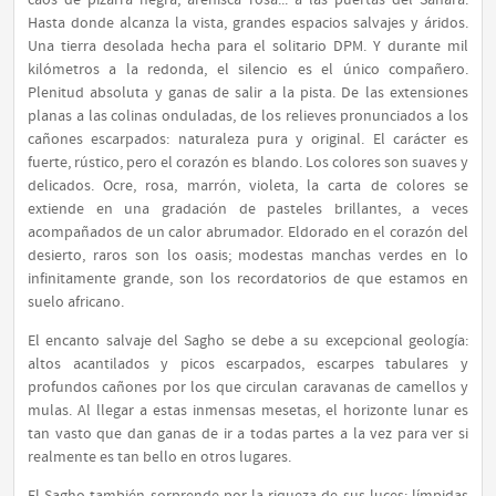
caos de pizarra negra, arenisca rosa... a las puertas del Sahara.
Hasta donde alcanza la vista, grandes espacios salvajes y áridos.
Una tierra desolada hecha para el solitario DPM. Y durante mil
kilómetros a la redonda, el silencio es el único compañero.
Plenitud absoluta y ganas de salir a la pista. De las extensiones
planas a las colinas onduladas, de los relieves pronunciados a los
cañones escarpados: naturaleza pura y original. El carácter es
fuerte, rústico, pero el corazón es blando. Los colores son suaves y
delicados. Ocre, rosa, marrón, violeta, la carta de colores se
extiende en una gradación de pasteles brillantes, a veces
acompañados de un calor abrumador. Eldorado en el corazón del
desierto, raros son los oasis; modestas manchas verdes en lo
infinitamente grande, son los recordatorios de que estamos en
suelo africano.
El encanto salvaje del Sagho se debe a su excepcional geología:
altos acantilados y picos escarpados, escarpes tabulares y
profundos cañones por los que circulan caravanas de camellos y
mulas. Al llegar a estas inmensas mesetas, el horizonte lunar es
tan vasto que dan ganas de ir a todas partes a la vez para ver si
realmente es tan bello en otros lugares.