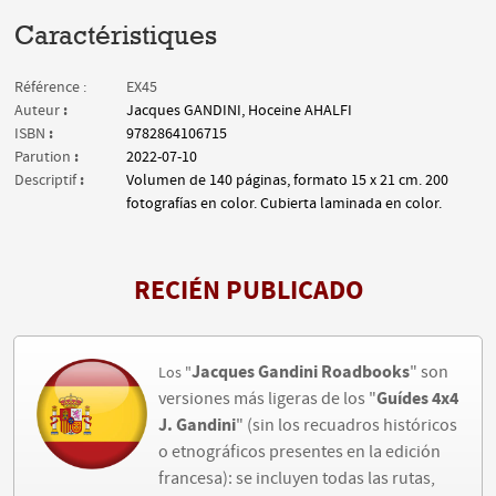
Caractéristiques
Référence :
EX45
:
Auteur
Jacques GANDINI, Hoceine AHALFI
:
ISBN
9782864106715
:
Parution
2022-07-10
:
Descriptif
Volumen de 140 páginas, formato 15 x 21 cm. 200
fotografías en color. Cubierta laminada en color.
R
ECIÉN PUBLICADO
Jacques Gandini
Roadbooks
" son
Los "
Guídes 4x4
versiones más ligeras de los "
J. Gandini
" (sin los recuadros históricos
o etnográficos presentes en la edición
francesa): se incluyen todas las rutas,