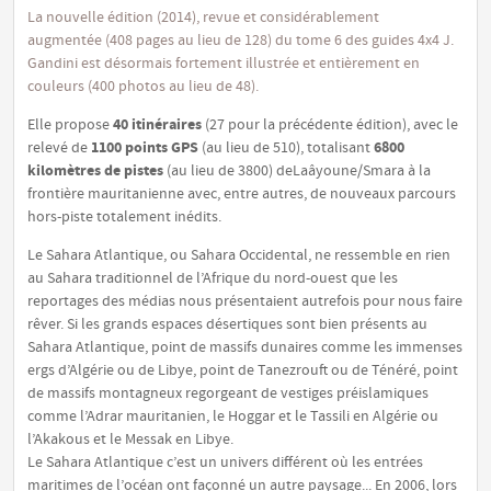
La nouvelle édition (2014), revue et considérablement
augmentée (408 pages au lieu de 128) du tome 6 des guides 4x4 J.
Gandini est désormais fortement illustrée et entièrement en
couleurs (400 photos au lieu de 48).
40 itinéraires
Elle propose
(27 pour la précédente édition), avec le
1100 points GPS
6800
relevé de
(au lieu de 510), totalisant
kilomètres de pistes
(au lieu de 3800) deLaâyoune/Smara à la
frontière mauritanienne avec, entre autres, de nouveaux parcours
hors-piste totalement inédits.
Le Sahara Atlantique, ou Sahara Occidental, ne ressemble en rien
au Sahara traditionnel de l’Afrique du nord-ouest que les
reportages des médias nous présentaient autrefois pour nous faire
rêver. Si les grands espaces désertiques sont bien présents au
Sahara Atlantique, point de massifs dunaires comme les immenses
ergs d’Algérie ou de Libye, point de Tanezrouft ou de Ténéré, point
de massifs montagneux regorgeant de vestiges préislamiques
comme l’Adrar mauritanien, le Hoggar et le Tassili en Algérie ou
l’Akakous et le Messak en Libye.
Le Sahara Atlantique c’est un univers différent où les entrées
maritimes de l’océan ont façonné un autre paysage... En 2006, lors