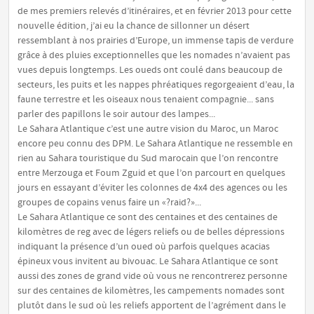
de mes premiers relevés d’itinéraires, et en février 2013 pour cette
nouvelle édition, j’ai eu la chance de sillonner un désert
ressemblant à nos prairies d’Europe, un immense tapis de verdure
grâce à des pluies exceptionnelles que les nomades n’avaient pas
vues depuis longtemps. Les oueds ont coulé dans beaucoup de
secteurs, les puits et les nappes phréatiques regorgeaient d’eau, la
faune terrestre et les oiseaux nous tenaient compagnie... sans
parler des papillons le soir autour des lampes...
Le Sahara Atlantique c’est une autre vision du Maroc, un Maroc
encore peu connu des DPM. Le Sahara Atlantique ne ressemble en
rien au Sahara touristique du Sud marocain que l’on rencontre
entre Merzouga et Foum Zguid et que l’on parcourt en quelques
jours en essayant d’éviter les colonnes de 4x4 des agences ou les
groupes de copains venus faire un «?raid?»...
Le Sahara Atlantique ce sont des centaines et des centaines de
kilomètres de reg avec de légers reliefs ou de belles dépressions
indiquant la présence d’un oued où parfois quelques acacias
épineux vous invitent au bivouac. Le Sahara Atlantique ce sont
aussi des zones de grand vide où vous ne rencontrerez personne
sur des centaines de kilomètres, les campements nomades sont
plutôt dans le sud où les reliefs apportent de l’agrément dans le