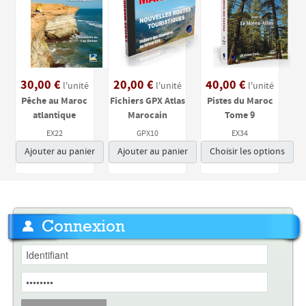
30,00 €
20,00 €
40,00 €
l'unité
l'unité
l'unité
Pêche au Maroc
Fichiers GPX Atlas
Pistes du Maroc
atlantique
Marocain
Tome 9
EX22
GPX10
EX34
Ajouter au panier
Ajouter au panier
Choisir les options
Connexion