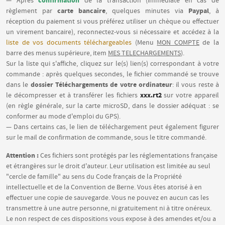
confirmation
— Après
de la transaction (immédiate en cas de
carte bancaire
Paypal
règlement par
, quelques minutes via
, à
réception du paiement si vous préférez utiliser un chèque ou effectuer
un virement bancaire), reconnectez-vous si nécessaire et accédez à la
liste de vos documents téléchargeables
(Menu
MON COMPTE
de la
barre des menus supérieure, item
MES TELECHARGEMENTS
).
Sur la liste qui s'affiche, cliquez sur le(s) lien(s) correspondant à votre
commande : après quelques secondes, le fichier commandé se trouve
dossier Téléchargements de votre ordinateur
dans le
: il vous reste à
xxx.rt2
le décompresser et à transférer les fichiers
sur votre appareil
(en règle générale, sur la carte microSD, dans le dossier adéquat : se
conformer au mode d'emploi du GPS).
— Dans certains cas, le lien de téléchargement peut également figurer
sur le mail de confirmation de commande, sous le titre commandé.
Attention :
Ces fichiers sont protégés par les réglementations française
et étrangères sur le droit d'auteur. Leur utilisation est limitée au seul
"cercle de famille" au sens du Code français de la Propriété
intellectuelle et de la Convention de Berne. Vous êtes atorisé à en
effectuer une copie de sauvegarde. Vous ne pouvez en aucun cas les
transmettre à une autre personne, ni gratuitement ni à titre onéreux.
Le non respect de ces dispositions vous expose à des amendes et/ou a