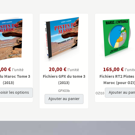
,00 €
20,00 €
165,00 €
l'unité
l'unité
l'unit
 du Maroc Tome 3
Fichiers GPX du tome 3
Fichiers RT2 Pistes
(2013)
(2013)
Maroc (pour OZI
GPX03b
oisir les options
Ajouter au pan
OZI10
Ajouter au panier