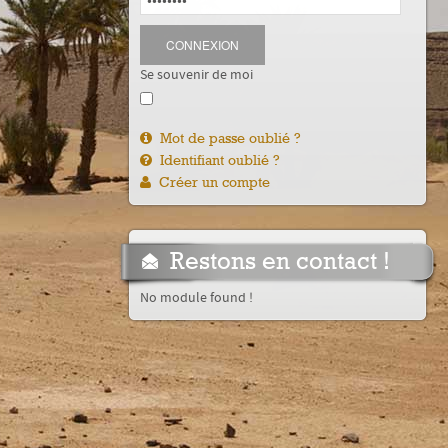
CONNEXION
Se souvenir de moi
Mot de passe oublié ?
Identifiant oublié ?
Créer un compte
Restons en contact !
No module found !