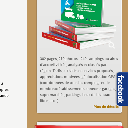
382 pages, 210 photos - 240 campings ou aires
d'accueil visités, analysés et classés par
région. Tarifs, activités et services proposés,
appréciations motivées, géolocalisation GPS
(coordonnées de tous les campings et de
 à
nombreux établissements annexes : garages,
après
supermarchés, parkings, lieux de bivouac
mande.
libre, etc...).
Plus de détails