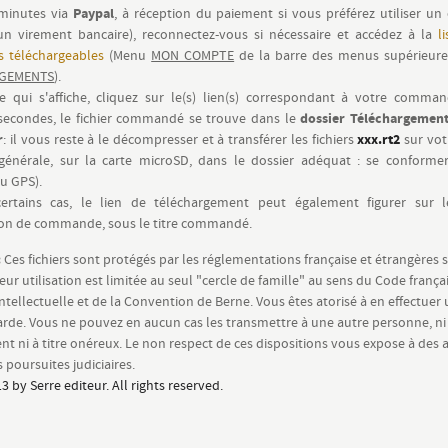
Paypal
minutes via
, à réception du paiement si vous préférez utiliser u
un virement bancaire), reconnectez-vous si nécessaire et accédez à la
l
 téléchargeables
(Menu
MON COMPTE
de la barre des menus supérieure
GEMENTS
).
te qui s'affiche, cliquez sur le(s) lien(s) correspondant à votre comma
dossier Téléchargement
secondes, le fichier commandé se trouve dans le
r
xxx.rt2
: il vous reste à le décompresser et à transférer les fichiers
sur vot
 générale, sur la carte microSD, dans le dossier adéquat : se conform
u GPS).
rtains cas, le lien de téléchargement peut également figurer sur 
ion de commande, sous le titre commandé.
:
Ces fichiers sont protégés par les réglementations française et étrangères s
eur utilisation est limitée au seul "cercle de famille" au sens du Code françai
intellectuelle et de la Convention de Berne. Vous êtes atorisé à en effectuer
rde. Vous ne pouvez en aucun cas les transmettre à une autre personne, ni
nt ni à titre onéreux. Le non respect de ces dispositions vous expose à de
 poursuites judiciaires.
3 by Serre editeur. All rights reserved.