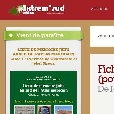
ACCUEIL
Vient de paraître
VOUS ÊTES 
LIEUX DE MEMOIRE JUIFS
AU SUD DE L'ATLAS MAROCAIN
Tome 1 : Province de Ouarzazate et
jebel Siroua
Fic
(po
De l