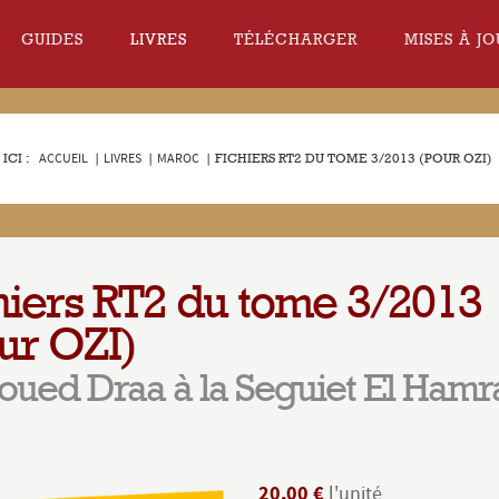
GUIDES
LIVRES
TÉLÉCHARGER
MISES À JO
ICI :
ACCUEIL
|
LIVRES
|
MAROC
|
FICHIERS RT2 DU TOME 3/2013 (POUR OZI)
hiers RT2 du tome 3/2013
ur OZI)
'oued Draa à la Seguiet El Hamr
20,00 €
l'unité