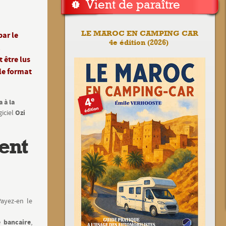
Vient de paraître
LE MAROC EN CAMPING CAR
par le
4e édition (2026)
,
 être lus
 le format
 à la
Ozi
giciel
ent
Payez-en le
e bancaire
,