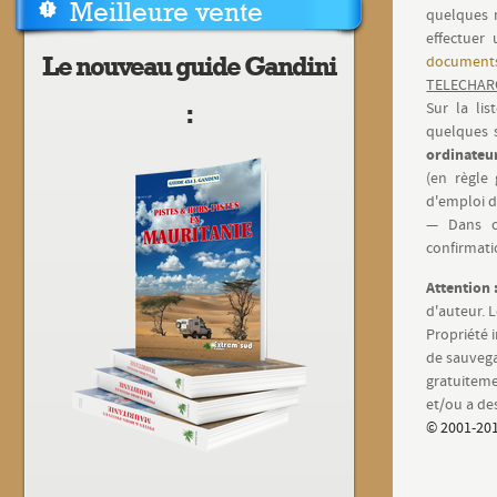
Meilleure vente
quelques 
effectuer 
Le nouveau guide Gandini
documents
TELECHAR
:
Sur la lis
quelques 
ordinateu
(en règle
d'emploi d
— Dans ce
confirmat
Attention 
d'auteur. L
Propriété 
de sauvega
gratuiteme
et/ou a des
© 2001-201