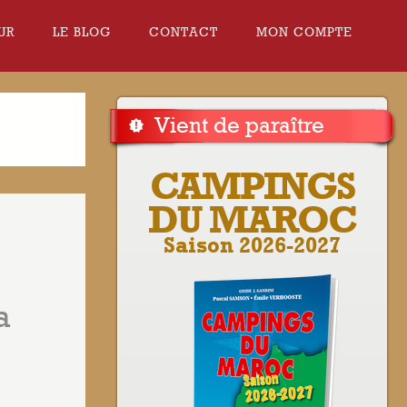
UR
LE BLOG
CONTACT
MON COMPTE
Vient de paraître
CAMPINGS
DU MAROC
Saison 2026-2027
a