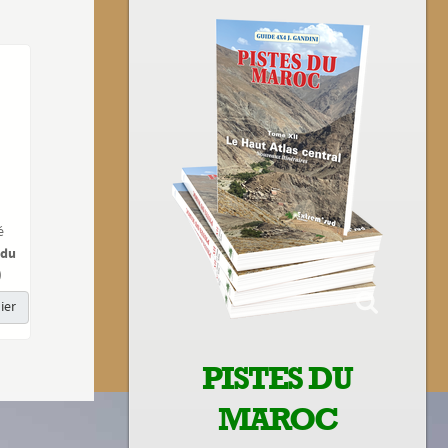
é
 du
)
ier
PISTES DU
MAROC