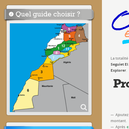
Quel guide choisir ?
La totalit
Seguiet E
Explorer
.
Pr
— Ajoutez 
montant.
c
— Après