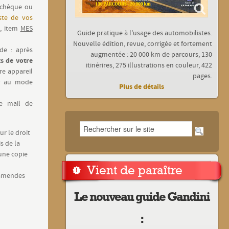
n chèque ou
iste de vos
, item
MES
Guide pratique à l'usage des automobilistes.
Nouvelle édition, revue, corrigée et fortement
nde : après
augmentée : 20 000 km de parcours, 130
s de votre
itinérires, 275 illustrations en couleur, 422
re appareil
pages.
er au mode
Plus de détails
le mail de
ur le droit
s de la
 une copie
Vient de paraître
s amendes
Le nouveau guide Gandini
: