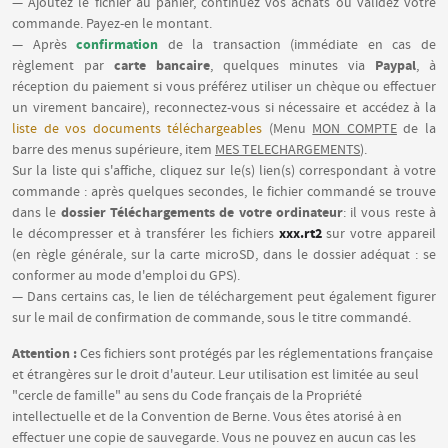
— Ajoutez le fichier au panier, continuez vos achats ou validez votre
commande. Payez-en le montant.
confirmation
— Après
de la transaction (immédiate en cas de
carte bancaire
Paypal
règlement par
, quelques minutes via
, à
réception du paiement si vous préférez utiliser un chèque ou effectuer
un virement bancaire), reconnectez-vous si nécessaire et accédez à la
liste de vos documents téléchargeables
(Menu
MON COMPTE
de la
barre des menus supérieure, item
MES TELECHARGEMENTS
).
Sur la liste qui s'affiche, cliquez sur le(s) lien(s) correspondant à votre
commande : après quelques secondes, le fichier commandé se trouve
dossier Téléchargements de votre ordinateur
dans le
: il vous reste à
xxx.rt2
le décompresser et à transférer les fichiers
sur votre appareil
(en règle générale, sur la carte microSD, dans le dossier adéquat : se
conformer au mode d'emploi du GPS).
— Dans certains cas, le lien de téléchargement peut également figurer
sur le mail de confirmation de commande, sous le titre commandé.
Attention :
Ces fichiers sont protégés par les réglementations française
et étrangères sur le droit d'auteur. Leur utilisation est limitée au seul
"cercle de famille" au sens du Code français de la Propriété
intellectuelle et de la Convention de Berne. Vous êtes atorisé à en
effectuer une copie de sauvegarde. Vous ne pouvez en aucun cas les